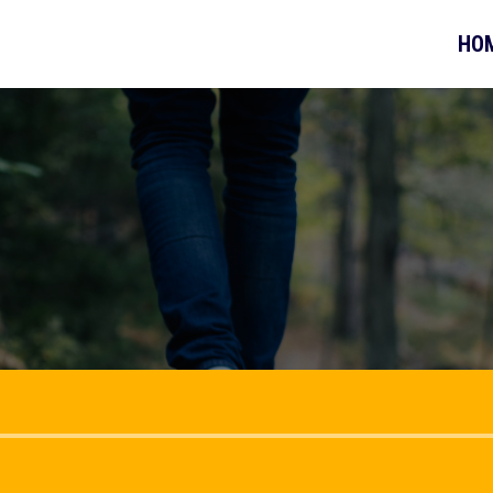
HO
Audio-
Player