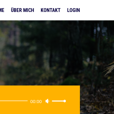
ME
ÜBER MICH
KONTAKT
LOGIN
00:00
Pfeiltasten
Hoch/Runter